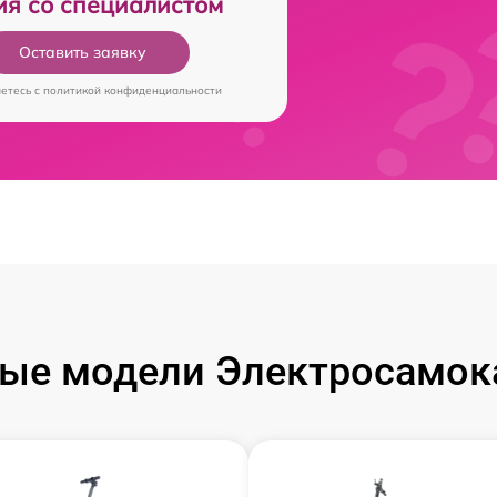
ия со специалистом
Оставить заявку
аетесь c
политикой конфиденциальности
ые модели Электросамока