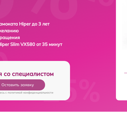
амоката Hiper до 3 лет
 желанию
бращения
iper Slim VX580 от 35 минут
я со специалистом
Оставить заявку
есь c
политикой конфиденциальности