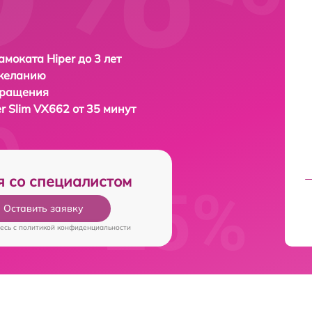
амоката Hiper до 3 лет
 желанию
бращения
r Slim VX662 от 35 минут
я со специалистом
Оставить заявку
есь c
политикой конфиденциальности