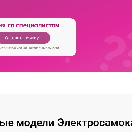
ия со специалистом
Оставить заявку
аетесь c
политикой конфиденциальности
ые модели Электросамока