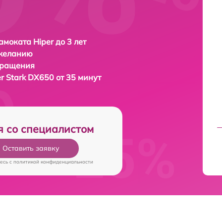
амоката Hiper до 3 лет
 желанию
бращения
r Stark DX650 от 35 минут
я со специалистом
Оставить заявку
есь c
политикой конфиденциальности