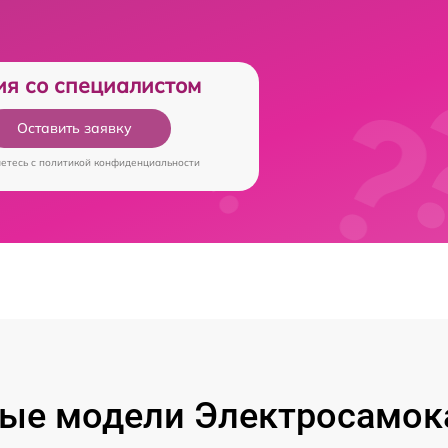
ия со специалистом
Оставить заявку
аетесь c
политикой конфиденциальности
ые модели Электросамока