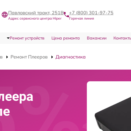
Павловский тракт, 251В
+7 (800) 301-97-75
Адрес сервисного центра Hiper
Горячая линия
Ремонт устройств
Цена ремонта
Вакансии
Контакт
тв
Ремонт Плееров
Диагностика
леера
ле