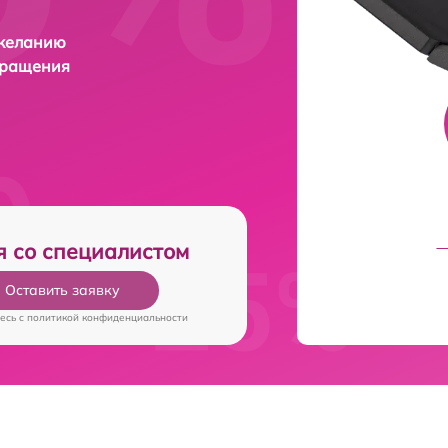
 желанию
бращения
я со специалистом
Оставить заявку
есь c
политикой конфиденциальности