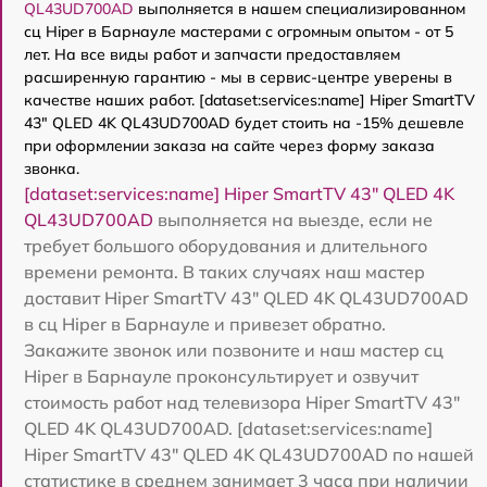
QL43UD700AD
выполняется в нашем специализированном
сц Hiper в Барнауле мастерами с огромным опытом - от 5
лет. На все виды работ и запчасти предоставляем
расширенную гарантию - мы в сервис-центре уверены в
качестве наших работ. [dataset:services:name] Hiper SmartTV
43" QLED 4K QL43UD700AD будет стоить на -15% дешевле
при оформлении заказа на сайте через форму заказа
звонка.
[dataset:services:name] Hiper SmartTV 43" QLED 4K
QL43UD700AD
выполняется на выезде, если не
требует большого оборудования и длительного
времени ремонта. В таких случаях наш мастер
доставит Hiper SmartTV 43" QLED 4K QL43UD700AD
в сц Hiper в Барнауле и привезет обратно.
Закажите звонок или позвоните и наш мастер сц
Hiper в Барнауле проконсультирует и озвучит
стоимость работ над телевизора Hiper SmartTV 43"
QLED 4K QL43UD700AD. [dataset:services:name]
Hiper SmartTV 43" QLED 4K QL43UD700AD по нашей
статистике в среднем занимает 3 часа при наличии