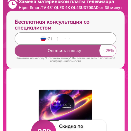
Замена материнской платы телевизора
Hiper SmartTV 43" QLED 4K QL43UD700AD от 35 минут
Бесплатная консультация со
специалистом
Оставить заявку
Нажимая на кнопку "Оставить заявку" Вы соглашаетесь c
политикой
конфиденциальности
Скидка по