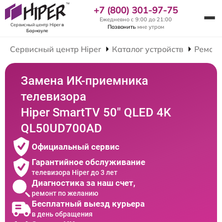
+7 (800) 301-97-75
Ежедневно с 9:00 до 21:00
Сервисный центр Hiper
в
Позвонить
мне утром
Барнауле
Сервисный центр Hiper
Каталог устройств
Ремонт
Замена ИК-приемника
телевизора
Hiper SmartTV 50" QLED 4K
QL50UD700AD
Официальный сервис
Гарантийное обслуживание
телевизора Hiper до 3 лет
Диагностика за наш счет,
ремонт по желанию
Бесплатный выезд курьера
в день обращения