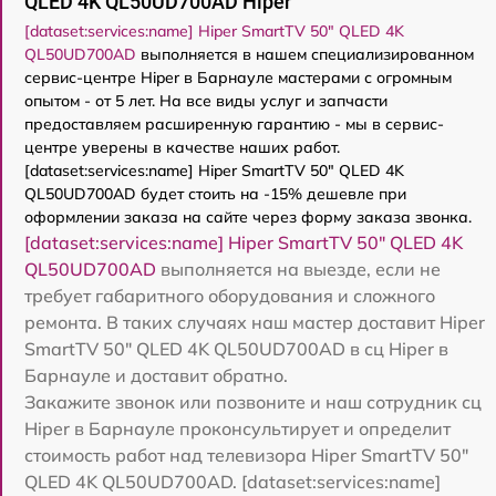
QLED 4K QL50UD700AD Hiper
[dataset:services:name] Hiper SmartTV 50" QLED 4K
QL50UD700AD
выполняется в нашем специализированном
сервис-центре Hiper в Барнауле мастерами с огромным
опытом - от 5 лет. На все виды услуг и запчасти
предоставляем расширенную гарантию - мы в сервис-
центре уверены в качестве наших работ.
[dataset:services:name] Hiper SmartTV 50" QLED 4K
QL50UD700AD будет стоить на -15% дешевле при
оформлении заказа на сайте через форму заказа звонка.
[dataset:services:name] Hiper SmartTV 50" QLED 4K
QL50UD700AD
выполняется на выезде, если не
требует габаритного оборудования и сложного
ремонта. В таких случаях наш мастер доставит Hiper
SmartTV 50" QLED 4K QL50UD700AD в сц Hiper в
Барнауле и доставит обратно.
Закажите звонок или позвоните и наш сотрудник сц
Hiper в Барнауле проконсультирует и определит
стоимость работ над телевизора Hiper SmartTV 50"
QLED 4K QL50UD700AD. [dataset:services:name]