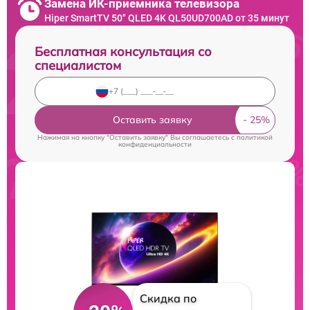
Замена ИК-приемника телевизора
Hiper SmartTV 50" QLED 4K QL50UD700AD от 35 минут
Бесплатная консультация со
специалистом
Оставить заявку
Нажимая на кнопку "Оставить заявку" Вы соглашаетесь c
политикой
конфиденциальности
Скидка по