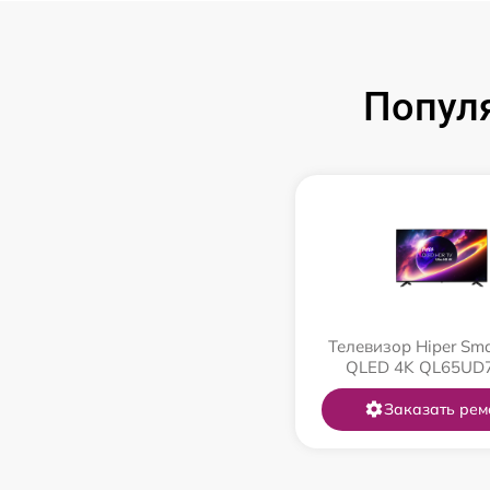
Попул
Телевизор Hiper Sma
QLED 4K QL65UD
Заказать рем