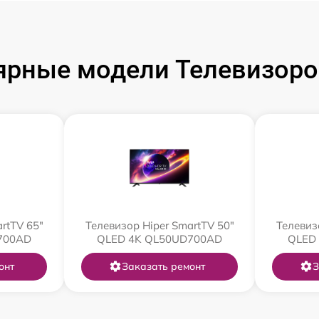
ярные модели Телевизоров
rtTV 65"
Телевизор Hiper SmartTV 50"
Телевиз
700AD
QLED 4K QL50UD700AD
QLED
онт
Заказать ремонт
З