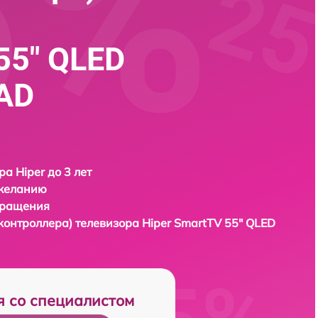
55" QLED
AD
ра Hiper до 3 лет
 желанию
бращения
контроллера) телевизора
Hiper SmartTV 55" QLED
я со специалистом