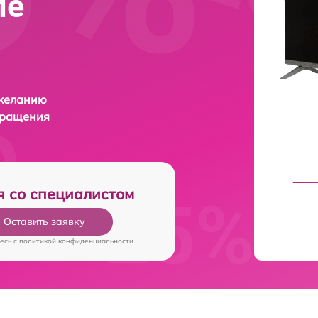
ле
 желанию
бращения
я со специалистом
Оставить заявку
есь c
политикой конфиденциальности