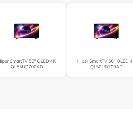
iper SmartTV 55" QLED 4K
Hiper SmartTV 50" QLED 
QL55UD700AD
QL50UD700AD